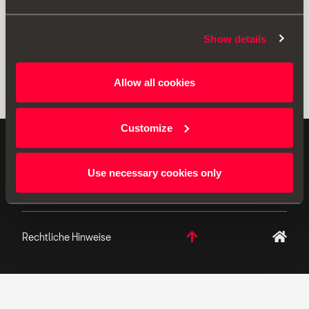
Show details
Allow all cookies
Customize
ORIGINAL ZUBEHÖR - SEAT hat sich der
kontinuierlichen Produktentwicklung verschrieben und
Use necessary cookies only
behält es sich vor, die Spezifikationen zu ändern.
Rechtliche Hinweise