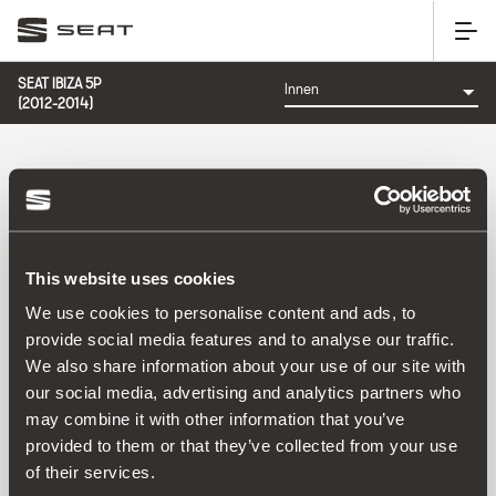
SEAT IBIZA 5P
(2012-2014)
KATEGORIE: INNEN
This website uses cookies
Sortieren nach:
We use cookies to personalise content and ads, to
Erscheinungsdatum
|
A-Z
|
Z-A
|
Preis: aufsteigend
|
provide social media features and to analyse our traffic.
Preis: absteigend
We also share information about your use of our site with
No Results
our social media, advertising and analytics partners who
may combine it with other information that you’ve
provided to them or that they’ve collected from your use
of their services.