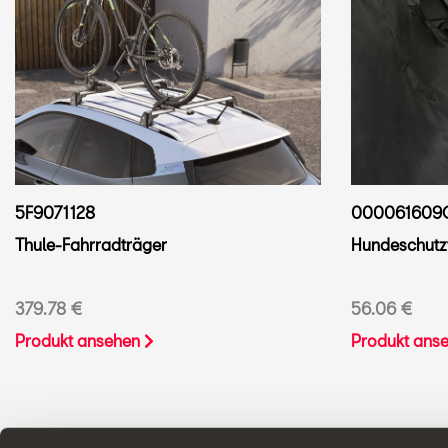
5F9071128
000061609
Thule-Fahrradträger
Hundeschutzf
379.78 €
56.06 €
Produkt ansehen
Produkt ans