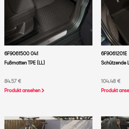
6F9061500 041
6F9061201E
Fußmatten TPE (LL)
Schützende
84.57 €
104.48 €
Produkt ansehen
Produkt ans