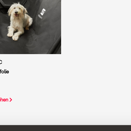
C
olie
ehen