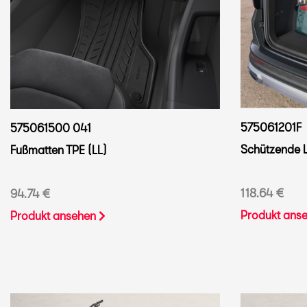
575061201F
575061500 041
Schützende
Fußmatten TPE (LL)
118.64 €
94.74 €
Produkt ans
Produkt ansehen