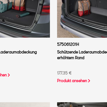
575061201H
 Laderaumabdeckung
Schützende Laderaumabdec
erhöhtem Rand
177.35 €
ehen
Produkt ansehen