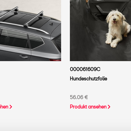
000061609C
Hundeschutzfolie
56.06 €
ehen
Produkt ansehen