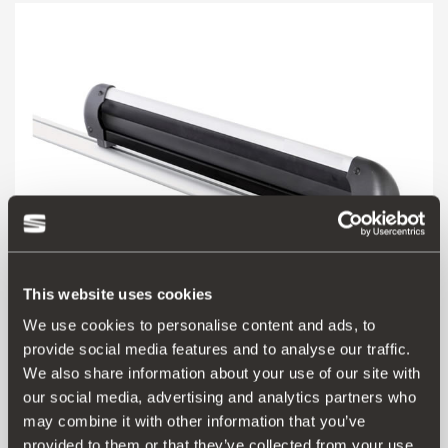
This website uses cookies
We use cookies to personalise content and ads, to
000071129T
provide social media features and to analyse our traffic.
Ski- und Snowboard-Träger (6 Paar)
We also share information about your use of our site with
our social media, advertising and analytics partners who
may combine it with other information that you’ve
265.91 €
provided to them or that they’ve collected from your use