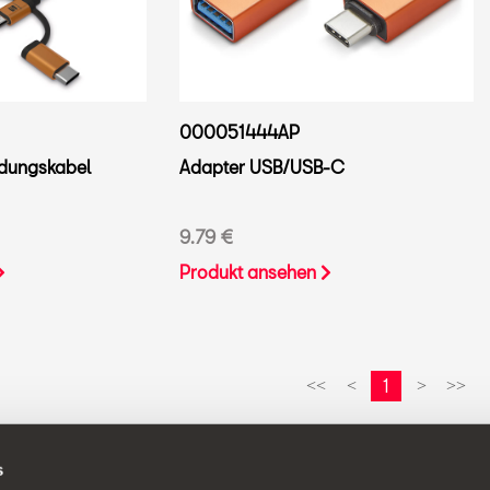
000051444AP
Adapter USB/USB-C
ndungskabel
9.79 €
Produkt ansehen
1
<<
<
>
>>
s