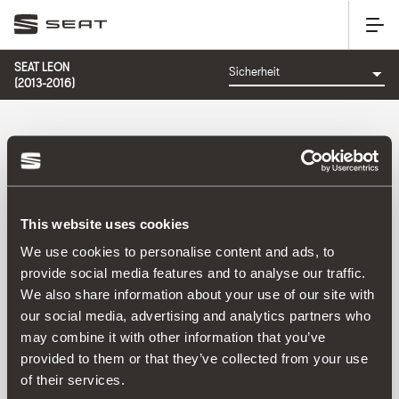
SEAT LEON
(2013-2016)
KATEGORIE: SICHERHEIT
This website uses cookies
Sortieren nach:
We use cookies to personalise content and ads, to
Erscheinungsdatum
|
A-Z
|
Z-A
|
Preis: aufsteigend
|
provide social media features and to analyse our traffic.
Preis: absteigend
We also share information about your use of our site with
No Results
our social media, advertising and analytics partners who
may combine it with other information that you’ve
provided to them or that they’ve collected from your use
of their services.