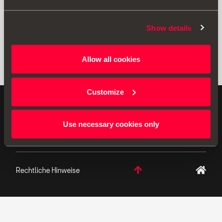
Show details
Allow all cookies
Customize
ORIGINAL ZUBEHÖR - SEAT hat sich der
kontinuierlichen Produktentwicklung verschrieben und
Use necessary cookies only
behält es sich vor, die Spezifikationen zu ändern.
Rechtliche Hinweise