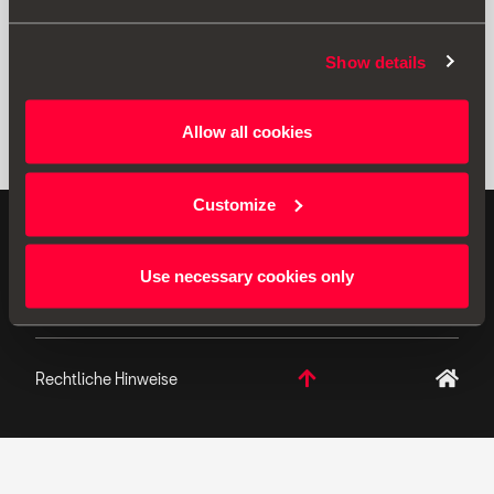
Show details
Allow all cookies
Customize
ORIGINAL ZUBEHÖR - SEAT hat sich der
kontinuierlichen Produktentwicklung verschrieben und
Use necessary cookies only
behält es sich vor, die Spezifikationen zu ändern.
Rechtliche Hinweise