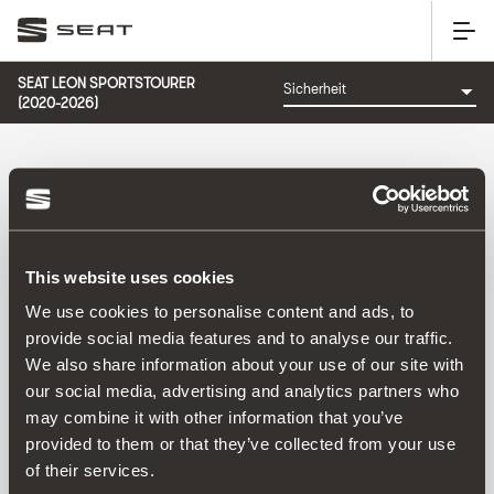
SEAT LEON SPORTSTOURER
(2020-2026)
KATEGORIE: SICHERHEIT
This website uses cookies
We use cookies to personalise content and ads, to
provide social media features and to analyse our traffic.
We also share information about your use of our site with
Sortieren nach:
our social media, advertising and analytics partners who
Erscheinungsdatum
|
A-Z
|
Z-A
|
Preis: aufsteigend
|
may combine it with other information that you’ve
Preis: absteigend
provided to them or that they’ve collected from your use
No Results
of their services.