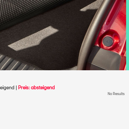
teigend
|
Preis: absteigend
No Results