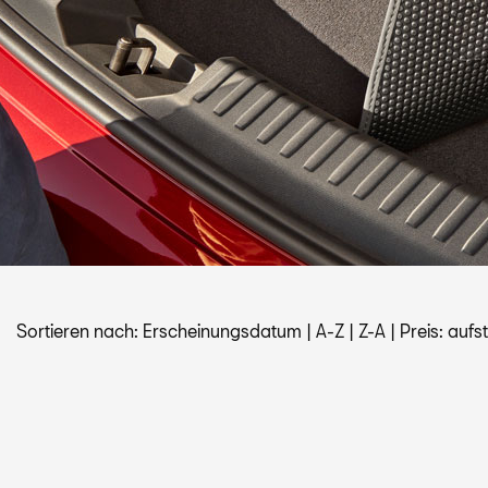
Sortieren nach:
Erscheinungsdatum
|
A-Z
|
Z-A
|
Preis: aufs