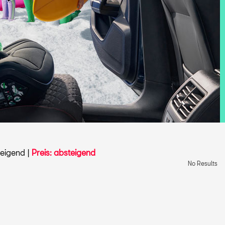
teigend
|
Preis: absteigend
No Results