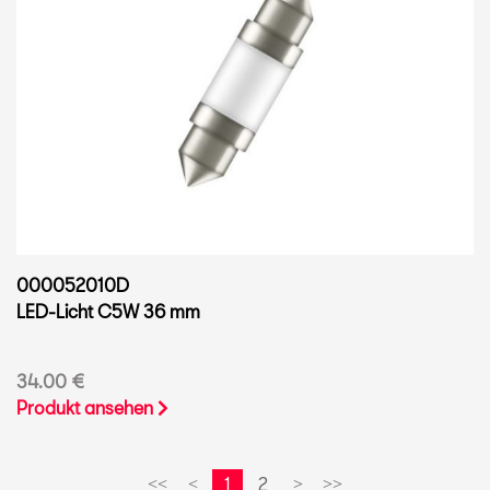
000052010D
LED-Licht C5W 36 mm
34.00 €
Produkt ansehen
1
2
<<
<
>
>>