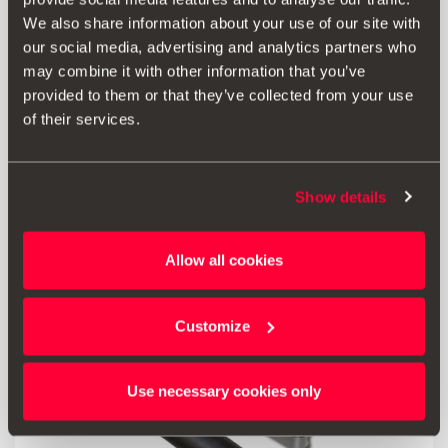
000019909H
We also share information about your use of our site with
TRIFIX 2 i-Size Kindersitz
our social media, advertising and analytics partners who
may combine it with other information that you’ve
739.93 €
provided to them or that they’ve collected from your use
Produkt ansehen
of their services.
Show details
Allow all cookies
Customize
Use necessary cookies only