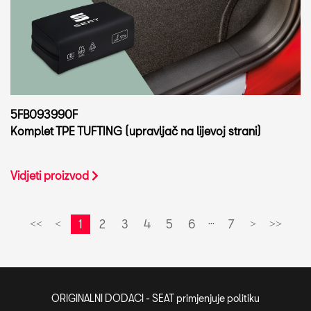
5FB093990F
Komplet TPE TUFTING (upravljač na lijevoj strani)
Vidjeti proizvod
...
1
2
3
4
5
6
7
<<
<
>
>>
ORIGINALNI DODACI - SEAT primjenjuje politiku