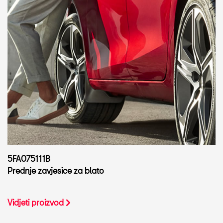
5FA075111B
Prednje zavjesice za blato
Vidjeti proizvod