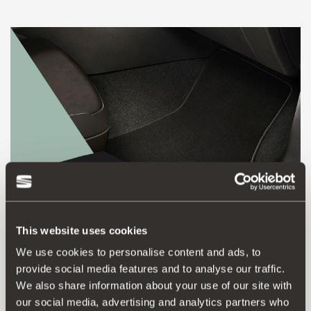
This website uses cookies
We use cookies to personalise content and ads, to
5FB093990AA
provide social media features and to analyse our traffic.
Tekstilni komplet XCELLENCE, crna boja (upravljač na
We also share information about your use of our site with
lijevoj strani)
our social media, advertising and analytics partners who