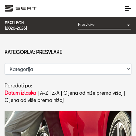
SEAT LEON
(2020-2026)
KATEGORIJA: PRESVLAKE
Poredati po:
Datum izlaska
|
A-Z
|
Z-A
|
Cijena od niže prema višoj
|
Cijena od više prema nižoj