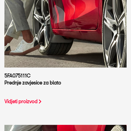
5FA075111C
Prednje zavjesice za blato
Vidjeti proizvod