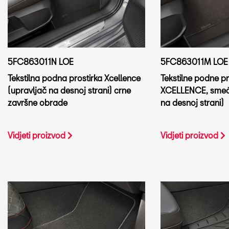
5FC863011M LOE
5FC863011N LOE
Tekstilne podne pr
Tekstilna podna prostirka Xcellence
XCELLENCE, smeđa
(upravljač na desnoj strani) crne
na desnoj strani)
završne obrade
Vidjeti proizvod
Vidjeti proizvod