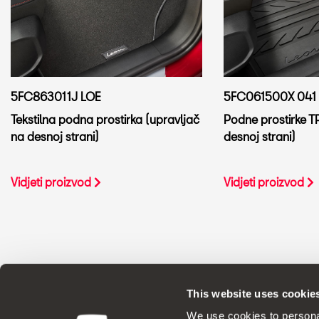
5FC863011J LOE
5FC061500X 041
Tekstilna podna prostirka (upravljač
Podne prostirke T
na desnoj strani)
desnoj strani)
Vidjeti proizvod
Vidjeti proizvod
This website uses cookie
ORIGINALNI DODACI - SEAT prim
We use cookies to personal