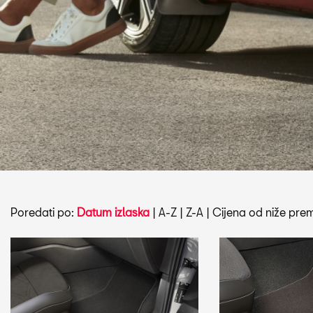
Poredati po:
Datum izlaska
|
A-Z
|
Z-A
|
Cijena od niže prem