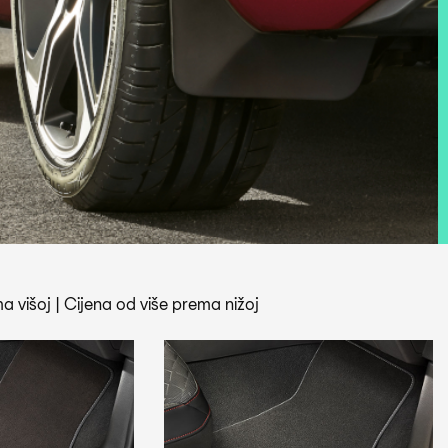
a višoj
|
Cijena od više prema nižoj