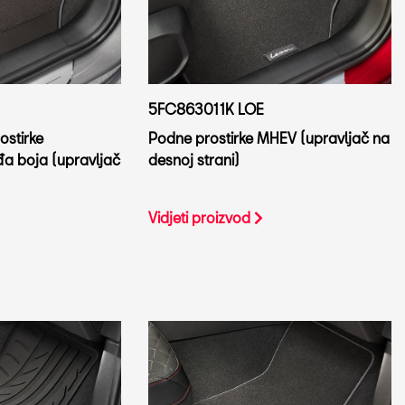
5FC863011K LOE
ostirke
Podne prostirke MHEV (upravljač na
 boja (upravljač
desnoj strani)
Vidjeti proizvod