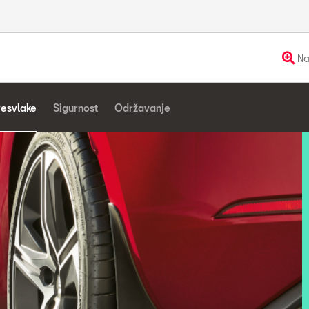
Na
resvlake
Sigurnost
Održavanje