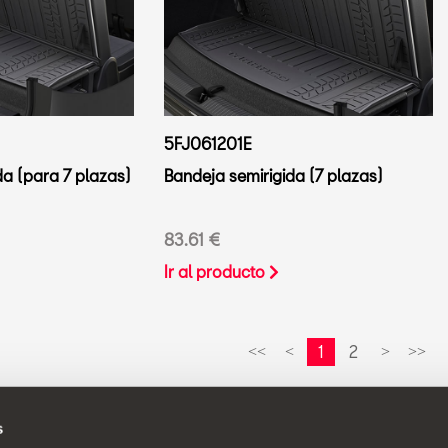
5FJ061201E
da (para 7 plazas)
Bandeja semirigida (7 plazas)
83.61 €
Ir al producto
1
2
<<
<
>
>>
s