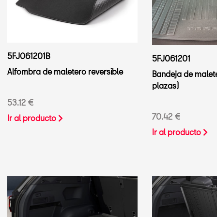
5FJ061201B
5FJ061201
Alfombra de maletero reversible
Bandeja de malet
plazas)
53.12 €
70.42 €
Ir al producto
Ir al producto