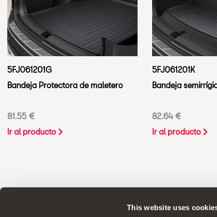
5FJ061201G
5FJ061201K
Bandeja Protectora de maletero
Bandeja semirrígi
81.55 €
82.64 €
Ir al producto
Ir al producto
This website uses cookie