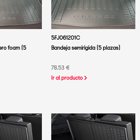
5FJ061201C
ero foam (5
Bandeja semirigida (5 plazas)
78.53 €
Ir al producto