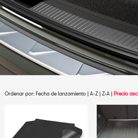
Ordenar por:
Fecha de lanzamiento
|
A-Z
|
Z-A
|
Precio asc