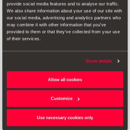
Baliza de emergencia V16 SEAT - Conectada a DGT
provide social media features and to analyse our traffic.
We also share information about your use of our site with
our social media, advertising and analytics partners who
42.01 €
may combine it with other information that you’ve
Ir al producto
provided to them or that they’ve collected from your use
of their services.
Show details
Allow all cookies
Customize
Use necessary cookies only