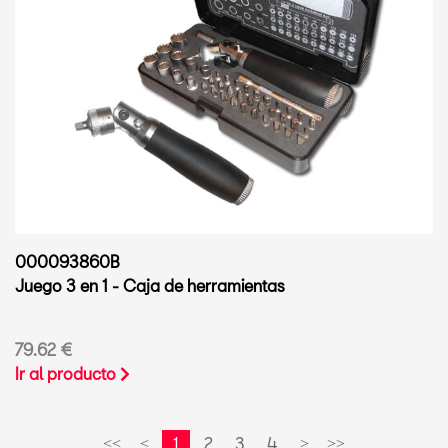
000093860B
Juego 3 en 1 - Caja de herramientas
79.62 €
Ir al producto
1
2
3
4
<<
<
>
>>