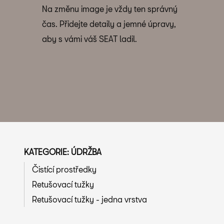
Na změnu image je vždy ten správný
čas. Přidejte detaily a jemné úpravy,
aby s vámi váš SEAT ladil.
KATEGORIE: ÚDRŽBA
Čistící prostředky
Retušovací tužky
Retušovací tužky - jedna vrstva