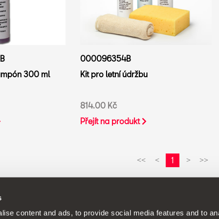
B
000096354B
ampón 300 ml
Kit pro letní údržbu
814.00 Kč
Přejít na produkt
1
<<
<
>
>>
s
Í - SEAT neustále vyvíjí své produkty a vyhrazuje si právo provádět
ise content and ads, to provide social media features and to anal