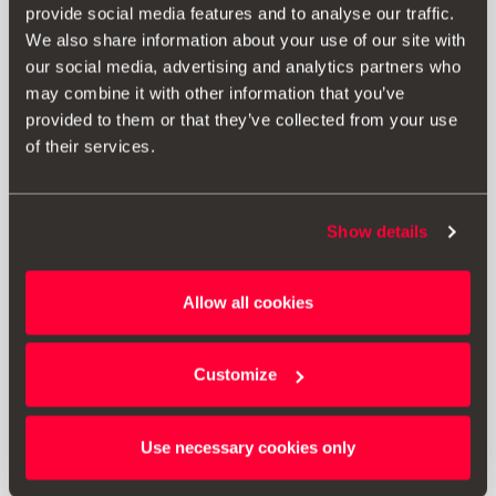
Bezpečnostní sada SEAT (1 mini trojúhelník + vesta +
provide social media features and to analyse our traffic.
velká lékárnička)
We also share information about your use of our site with
our social media, advertising and analytics partners who
may combine it with other information that you’ve
896.00 Kč
provided to them or that they’ve collected from your use
Přejít na produkt
of their services.
Show details
Allow all cookies
Customize
Use necessary cookies only