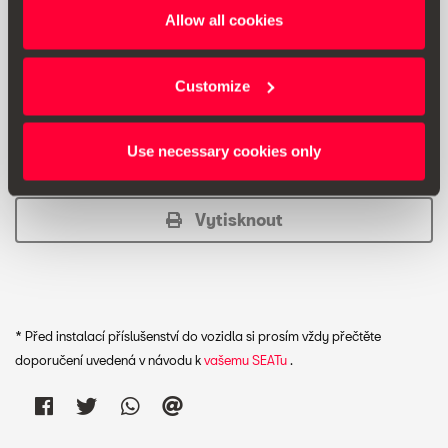
dokonalého výsledku.
Allow all cookies
Po nanesení je povrch chráněn tenkou voděodolnou
vrstvou, která minimalizuje ulpívání nečistot, komárů atd.
Customize
Doporučená prodejní cena:
630.00 Kč *
Use necessary cookies only
Vytisknout
* Před instalací příslušenství do vozidla si prosím vždy přečtěte
doporučení uvedená v návodu k
vašemu SEATu
.