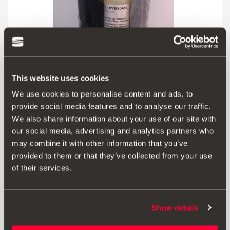
This website uses cookies
We use cookies to personalise content and ads, to
provide social media features and to analyse our traffic.
We also share information about your use of our site with
Produkt
our social media, advertising and analytics partners who
may combine it with other information that you’ve
Produkt na čištění auta bez použití vody.
provided to them or that they’ve collected from your use
Použití:
of their services.
Nastříkejte na plochu, kterou chcete čistit. Nechte působit
1 minutu a očistěte šedým mikrovláknem. V případě
Show details
potřeby operaci opakujte, poté znovu naneste přípravek
a roztírejte krouživými pohyby, dokud nedosáhnete