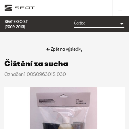
SEAT EXEO ST
(2009-2013)
Zpět na výsledky
Čištění za sucha
Označení: 00S096301S 030