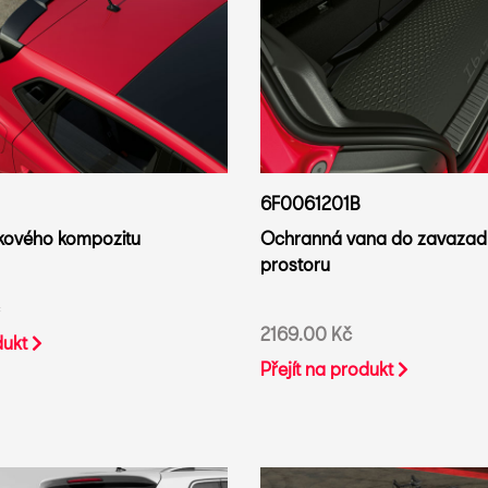
6F0061201B
líkového kompozitu
Ochranná vana do zavazad
prostoru
2169.00 Kč
dukt
Přejít na produkt