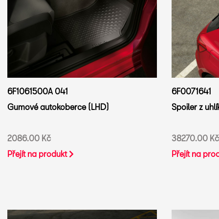
6F1061500A 041
6F0071641
Gumové autokoberce (LHD)
Spoiler z uh
2086.00 Kč
38270.00 Kč
Přejít na produkt
Přejít na pro