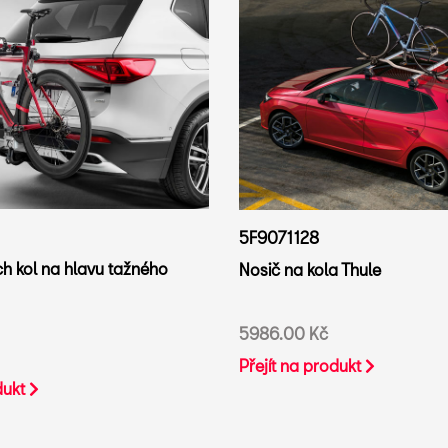
5F9071128
ch kol na hlavu tažného
Nosič na kola Thule
5986.00 Kč
Přejít na produkt
dukt