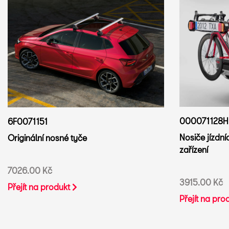
000071128H
6F0071151
Nosiče jízdní
Originální nosné tyče
zařízení
7026.00 Kč
3915.00 Kč
Přejít na produkt
Přejít na pro