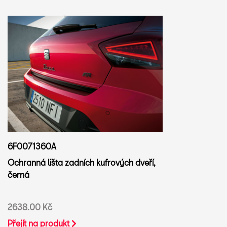
6F0071360A
Ochranná lišta zadních kufrových dveří,
černá
2638.00 Kč
Přejít na produkt