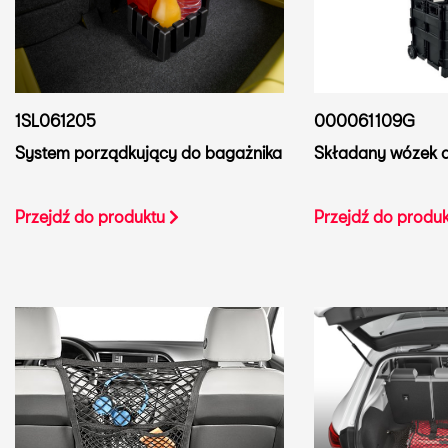
1SL061205
000061109G
System porządkujący do bagażnika
Składany wózek 
Przejdź do produktu
Przejdź do produ