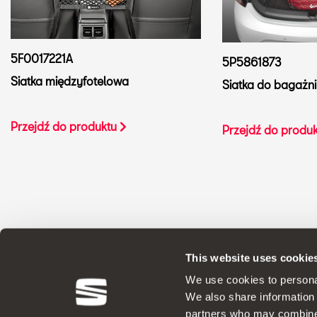
5F0017221A
5P5861873
Siatka międzyfotelowa
Siatka do bagażni
Przejdź do produktu
Przejdź do produ
This website uses cookie
ORYGINALNE AKCESORIA Ponieważ firma SEAT stosuje
We use cookies to personal
We also share information 
partners who may combine i