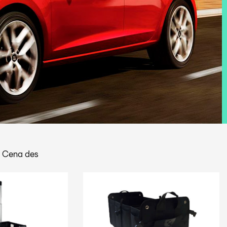
|
Cena des