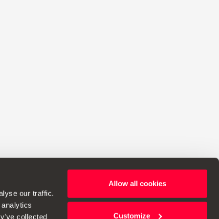
Allow all cookies
bie prawo do wprowadzania zmian w specyfikacjach.
yse our traffic.
 analytics
Customize
y’ve collected