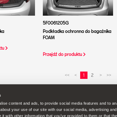
5F0061205G
ka
Podkładka ochronna do bagażnika
FOAM
ktu
Przejdź do produktu
1
2
<<
<
>
>>
s
 politykę stałego doskonalenia swoich produktów, zastrzegamy so
ise content and ads, to provide social media features and to anal
about your use of our site with our social media, advertising and
t with other information that you’ve provided to them or that the