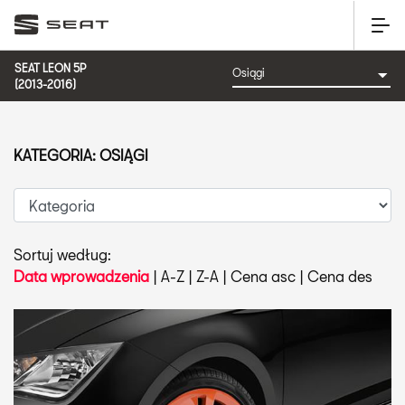
SEAT LEON 5P
(2013-2016)
KATEGORIA: OSIĄGI
Sortuj według:
Data wprowadzenia
|
A-Z
|
Z-A
|
Cena asc
|
Cena des