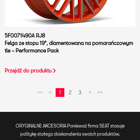
5F0071490A RJ8
Felga ze stopu 19", diamentowana na pomarańczowym
tle – Performance Pack
Przejdź do produktu
1
2
3
<<
<
>
>>
ORYGINALNE AKCESORIA Ponieważ firma SEAT stosuje
politykę stałego doskonalenia swoich produktów,