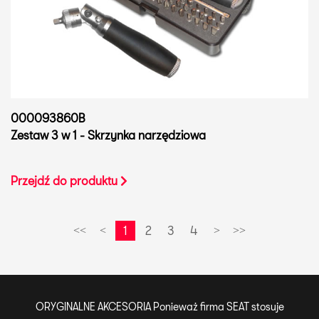
000093860B
Zestaw 3 w 1 - Skrzynka narzędziowa
Przejdź do produktu
1
2
3
4
<<
<
>
>>
ORYGINALNE AKCESORIA Ponieważ firma SEAT stosuje