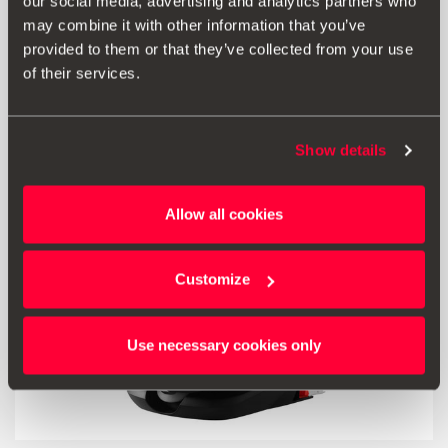
our social media, advertising and analytics partners who
may combine it with other information that you’ve
Przejdź do produktu
provided to them or that they’ve collected from your use
of their services.
Show details
Allow all cookies
Customize
Use necessary cookies only