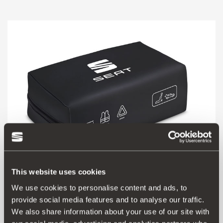
This website uses cookies
We use cookies to personalise content and ads, to
000093990CR
provide social media features and to analyse our traffic.
Zestaw bezpieczeństwa SEAT (1 trójkąt mini + kamizelka
We also share information about your use of our site with
+ duża apteczka)