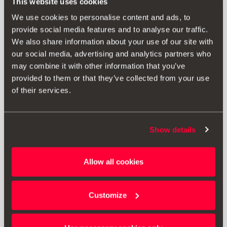
This website uses cookies
i wyświetlania mu odpowiednich reklam w innych witrynach
internetowych. Nie przechowują bezpośrednio danych
We use cookies to personalise content and ads, to
osobowych, tylko opierają się na jednoznacznej identyfikacji
provide social media features and to analyse our traffic.
przeglądarki i urządzenia zapewniającego dostęp do Internetu.
We also share information about your use of our site with
Jeżeli użytkownik nie wyrazi zgody na te pliki cookie, będzie
our social media, advertising and analytics partners who
oglądać mniej ukierunkowane reklamy.
may combine it with other information that you’ve
provided to them or that they’ve collected from your use
Podgrupa plików
Używane pliki
Pliki cookie
cookie
cookie
of their services.
gtag.json,
.google.com
3rd Party
analytics.js
Show details
3. W jaki sposób są zarządzane pliki cookie?
Allow all cookies
Ponadto użytkownik ma możliwość zezwolenia, zablokowania
lub usunięcia plików cookie zainstalowanych na jego sprzęcie za
pomocą konfiguracji opcji przeglądarki zainstalowanej na jego
Customize
urządzeniu końcowym.
Niemniej wyłączenie plików cookie może spowodować zmianę w