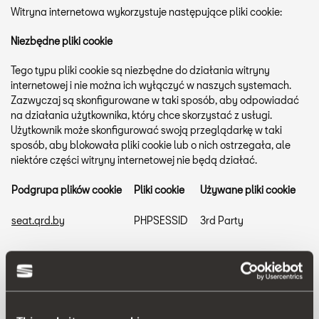
Witryna internetowa wykorzystuje następujące pliki cookie:
Niezbędne pliki cookie
Tego typu pliki cookie są niezbędne do działania witryny
internetowej i nie można ich wyłączyć w naszych systemach.
Zazwyczaj są skonfigurowane w taki sposób, aby odpowiadać
na działania użytkownika, który chce skorzystać z usługi.
Użytkownik może skonfigurować swoją przeglądarkę w taki
sposób, aby blokowała pliki cookie lub o nich ostrzegała, ale
niektóre części witryny internetowej nie będą działać.
Podgrupa plików cookie
Pliki cookie
Używane pliki cookie
seat.qrd.by
PHPSESSID
3rd Party
Ukierunkowane pliki cookie
To pliki cookie, które znajdują się w całej witrynie internetowej i
są umieszczane tam przez podmioty trzecie, które mogą je
wykorzystywać do tworzenia profilu zainteresowań użytkownika