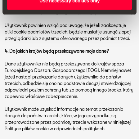
Use necessary cookies only
funkcjonowaniu witryny. Więcej informacji na ten temat można
znaleźć w instrukcji obsługi używanej przeglądarki internetowej.
Użytkownik powinien wziąć pod uwagę, że jeżeli zaakceptuje
pliki cookie podmiotów trzecich, będzie musiał je usunąć z opcji
przeglądarki lub z systemu oferowanego przez podmiot trzeci.
4. Do jakich krajów będą przekazywane moje dane?
Dane użytkownika nie będą przekazywane do krajów spoza
Europejskiego Obszaru Gospodarczego (EOG). Niemniej nawet
jeżeli nastąpi przekazanie danych użytkownika do państw
trzecich, odbędzie się ono na podstawie decyzji stwierdzającej
odpowiedni poziom ochrony lub za pomocą innego środka, który
zapewnia właściwe zabezpieczenie.
Użytkownik może uzyskać informacje na temat przekazania
danych do państw trzecich, które, w jego przypadku, są
przeprowadzane przez podmioty trzecie wskazane w niniejszej
Polityce plików cookie w odpowiednich politykach.