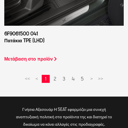
6F9061500 041
Πατάκια TPE (LHD)
Μετάβαση στο προϊόν
1
2
3
4
5
<<
<
>
>>
Γνήσια Αξεσουάρ Η SEAT εφαρμόζει μια συνεχή
αναπτυξιακή πολιτική στα προϊόντα της και διατηρεί το
δικαίωμα να κάνει αλλαγές στις προδιαγραφές.