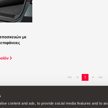
αποσκευών με
 επιφάνειες
ροϊόν
1
<<
<
>
>>
s
 συνεχή αναπτυξιακή πολιτική στα προϊόντα της και διατηρεί το δικαίωμ
ise content and ads, to provide social media features and to anal