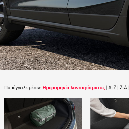
Παράγγειλε μέσω:
Ημερομηνία λανσαρίσματος
|
A-Z
|
Z-A