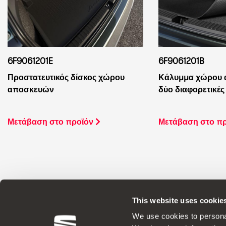
6F9061201E
6F9061201B
Προστατευτικός δίσκος χώρου
Κάλυμμα χώρου 
αποσκευών
δύο διαφορετικές
Μετάβαση στο προϊόν
Μετάβαση στο π
This website uses cookie
Γνήσια Αξεσουάρ Η SEAT εφαρμόζει μια
We use cookies to personal