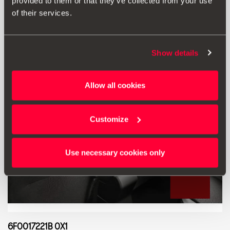
provided to them or that they’ve collected from your use
Μετάβαση στο προϊόν
of their services.
Show details
Allow all cookies
Customize
Use necessary cookies only
6F0017221B 0X1