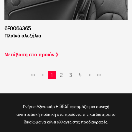
6F0064365
Πλαϊνά αλεξήλια
Μετάβαση στο προϊόν
1
2
3
4
<<
<
>
>>
Γνήσια Αξεσουάρ Η SEAT εφαρμόζει μια συνεχή
αναπτυξιακή πολιτική στα προϊόντα της και διατηρεί το
δικαίωμα να κάνει αλλαγές στις προδιαγραφές.