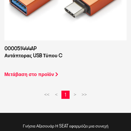
000051444AP
Αντάπτορας USB Τύπου C
Μετάβαση στο προϊόν
1
<<
<
>
>>
Γνήσια Αξεσουάρ Η SEAT εφαρμόζει μια συνεχή