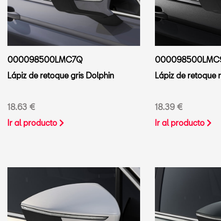
000098500LMC7Q
000098500LMC
Lápiz de retoque gris Dolphin
Lápiz de retoque
18.63 €
18.39 €
Ir al producto
Ir al producto