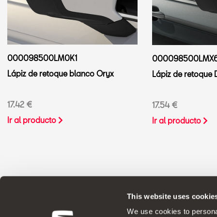
000098500LM0K1
000098500LMX
Lápiz de retoque blanco Oryx
Lápiz de retoque
17.42 €
17.54 €
Ir al producto
Ir al producto
This website uses cookie
ACCESORIOS ORIGINALES - SEAT aplica una polít
We use cookies to personal