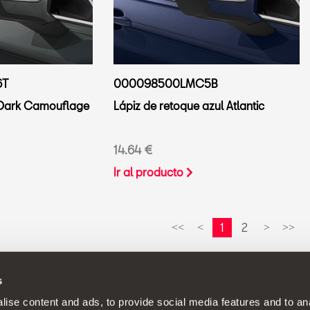
6T
000098500LMC5B
 Dark Camouflage
Lápiz de retoque azul Atlantic
14.64 €
Ir al producto
1
2
<<
<
>
>>
s
ica de continuo desarrollo de sus productos y se reserva el derech
ise content and ads, to provide social media features and to anal