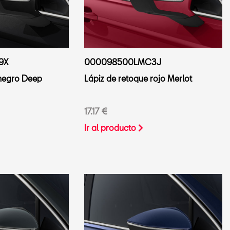
9X
000098500LMC3J
 negro Deep
Lápiz de retoque rojo Merlot
17.17 €
Ir al producto