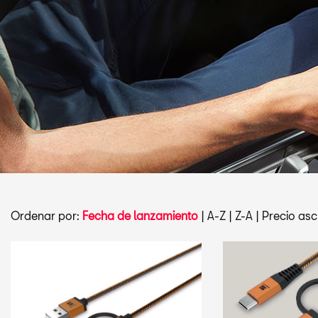
Ordenar por:
Fecha de lanzamiento
|
A-Z
|
Z-A
|
Precio asc