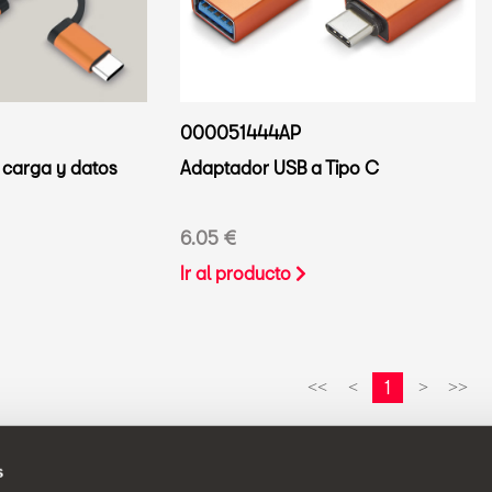
000051444AP
 carga y datos
Adaptador USB a Tipo C
6.05 €
Ir al producto
1
<<
<
>
>>
s