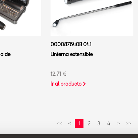
000087640B 041
ja de
Linterna extensible
12.71 €
Ir al producto
1
2
3
4
<<
<
>
>>