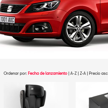
Ordenar por:
Fecha de lanzamiento
|
A-Z
|
Z-A
|
Precio asc