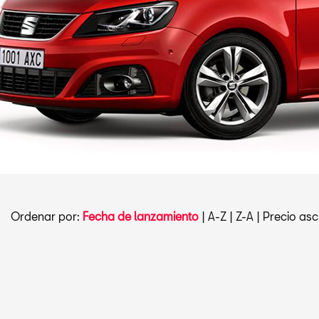
Ordenar por:
Fecha de lanzamiento
|
A-Z
|
Z-A
|
Precio asc