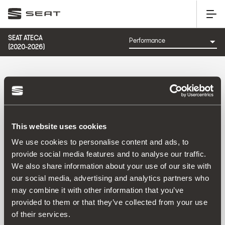
SEAT ATECA
(2020-2026)
CATEGORIA: PERFORMANCE
This website uses cookies
Comandă pentru:
We use cookies to personalise content and ads, to
Data lansării
|
A-Z
|
Z-A
|
Preț crescător
|
Preț
provide social media features and to analyse our traffic.
descrescător
We also share information about your use of our site with
No Results
our social media, advertising and analytics partners who
may combine it with other information that you’ve
provided to them or that they’ve collected from your use
of their services.