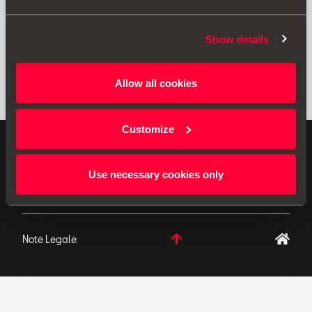
Show details
Allow all cookies
Customize
ACCESORII ORIGINALE SEAT aplică o politică de
dezvoltare continuă pentru produsele sale și își
Use necessary cookies only
rezervă dreptul de a modifica specificațiile.
Note Legale