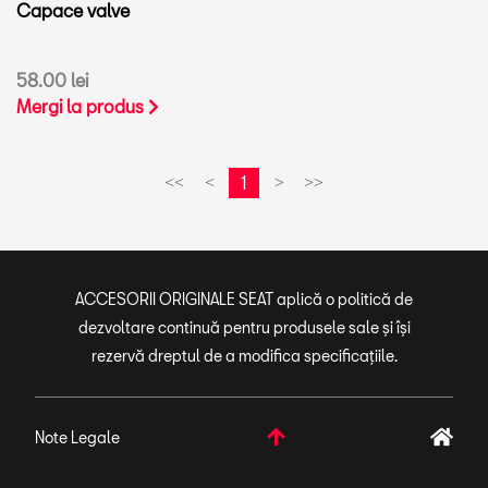
Capace valve
58.00 lei
Mergi la produs
1
<<
<
>
>>
ACCESORII ORIGINALE SEAT aplică o politică de
dezvoltare continuă pentru produsele sale și își
rezervă dreptul de a modifica specificațiile.
Note Legale