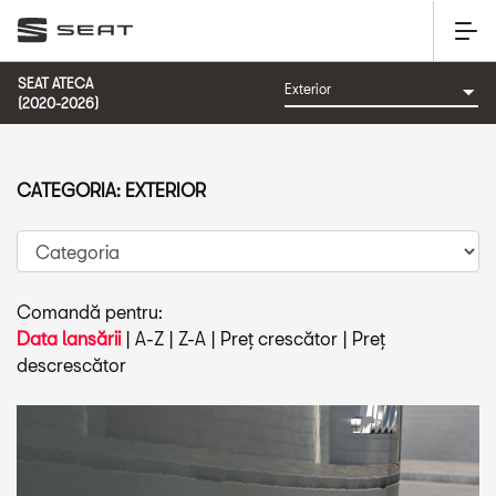
SEAT ATECA
(2020-2026)
CATEGORIA: EXTERIOR
Comandă pentru:
Data lansării
|
A-Z
|
Z-A
|
Preț crescător
|
Preț
descrescător