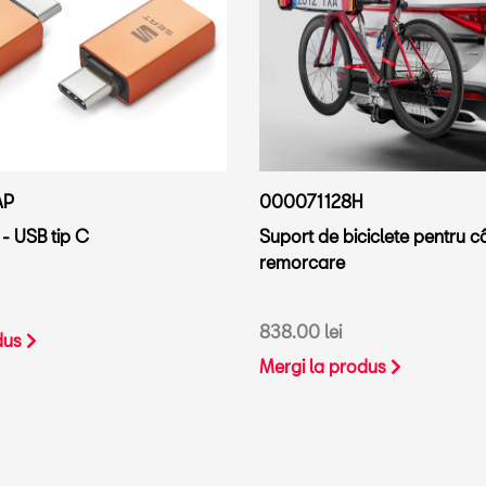
AP
000071128H
- USB tip C
Suport de biciclete pentru câ
remorcare
838.00 lei
dus
Mergi la produs