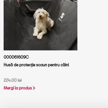
000061609C
Husă de protecție scaun pentru câini
224.00 lei
Mergi la produs