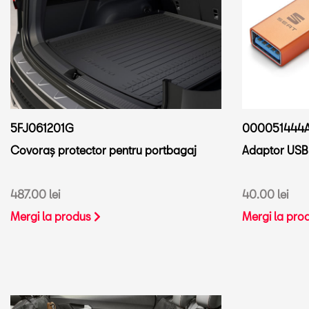
5FJ061201G
000051444
Covoraș protector pentru portbagaj
Adaptor USB 
487.00 lei
40.00 lei
Mergi la produs
Mergi la pro