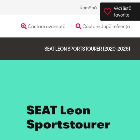
Română
România
Vezi listă
favorite
Căutare avansată
Căutare după referință
SEAT LEON SPORTSTOURER (2020-2026)
SEAT Leon
Sportstourer