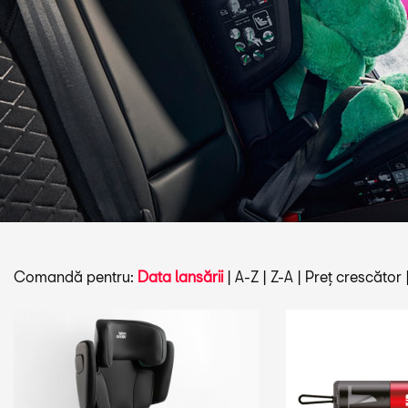
Comandă pentru:
Data lansării
|
A-Z
|
Z-A
|
Preț crescător