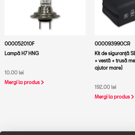
000052010F
000093990CR
Lampă H7 HNG
Kit de siguranță SE
+ vestă + trusă m
ajutor mare)
10.00 lei
Mergi la produs
192.00 lei
Mergi la produs