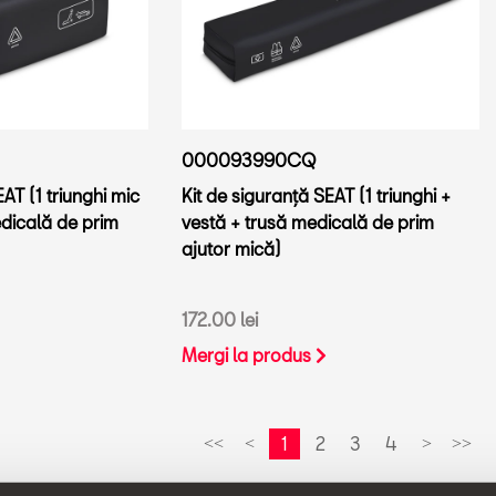
000093990CQ
AT (1 triunghi mic
Kit de siguranță SEAT (1 triunghi +
edicală de prim
vestă + trusă medicală de prim
ajutor mică)
172.00 lei
Mergi la produs
1
2
3
4
<<
<
>
>>