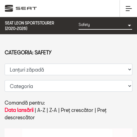
SEAT LEON SPORTSTOURER
(2020-2026)
CATEGORIA: SAFETY
Comandă pentru:
Data lansării
|
A-Z
|
Z-A
|
Preț crescător
|
Preț
descrescător