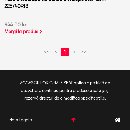
225/40R18
944.00 lei
Mergi la produs
1
<<
<
>
>>
ACCESORII ORIGINALE SEAT aplică o politică de
dezvoltare continuă pentru produsele sale și își
rezervă dreptul de a modifica specificațiile.
Note Legale