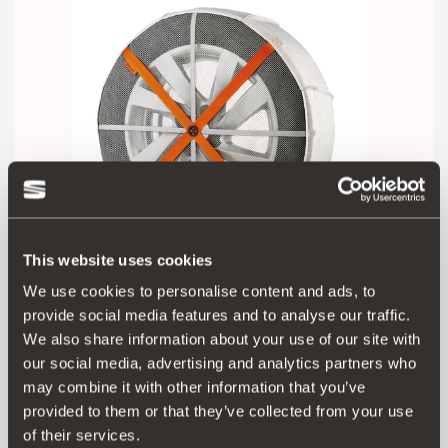
This website uses cookies
We use cookies to personalise content and ads, to
000091375AE
provide social media features and to analyse our traffic.
Husă antiderapantă pentru anvelope 185/70R14 -
We also share information about your use of our site with
185/65R15 - 195/55R16
our social media, advertising and analytics partners who
may combine it with other information that you’ve
provided to them or that they’ve collected from your use
831.00 lei
of their services.