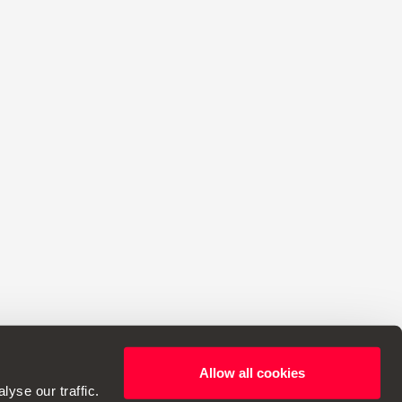
Allow all cookies
reptul de a modifica specificațiile.
yse our traffic.