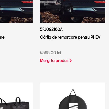
5FJ092160A
are
Cârlig de remorcare pentru PHEV
4595.00 lei
Mergi la produs