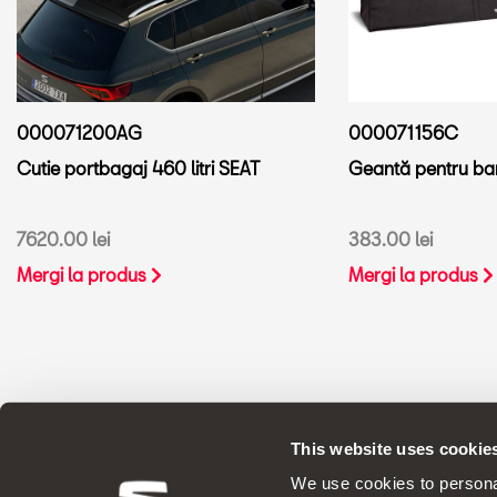
000071200AG
000071156C
Cutie portbagaj 460 litri SEAT
Geantă pentru ba
7620.00 lei
383.00 lei
Mergi la produs
Mergi la produs
This website uses cookie
ACCESORII ORIGINALE SEAT aplică o p
We use cookies to personal