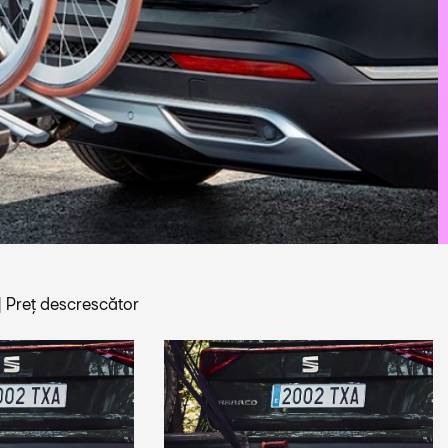
|
Preț descrescător