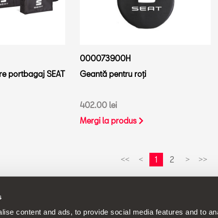
000073900H
re portbagaj SEAT
Geantă pentru roți
402.00 lei
Mergi la produs
1
2
<<
<
>
>>
s
olitică de dezvoltare continuă pentru produsele sale și își rezervă d
ise content and ads, to provide social media features and to anal