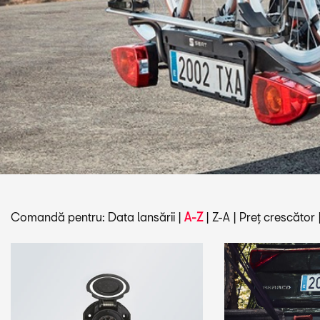
Comandă pentru:
Data lansării
|
A-Z
|
Z-A
|
Preț crescător