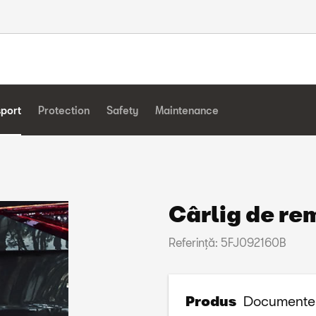
sport
Protection
Safety
Maintenance
Cârlig de re
Referinţă: 5FJ092160B
Produs
Documente