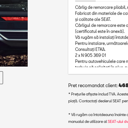
Cârlig de remorcare pliabil, 
Fabricat din materiale de cal
şi calitate ale SEAT.
Cârligul de remorcare este 
(certificatul este în anexă).
Vă rugăm să instalați întotd
Pentru instalare, următoar
Consultaţi ETKA.
2 x N 905 369 01
Pentru autovehiculele care n
trebuie să solicitați în plu
(pentru mai multe informații 
Unitate de control: 5H290738
Pret recomandat client:
468
Șuruburi: 2 x N91137101; 2 x
Mecanism de acționare + s
* Prețurile afișate includ TVA. Aceste
Culoare: Negru
piață. Contactați dealerul SEAT pent
Material: fier de înaltă calit
Greutate/dimensiuni (aprox
* Vă rugăm ca întotdeauna înainte de
Limitări: Această versiune n
începând cu cw 22/21)
manualul de utilizare al
SEAT-ului d
Produse conexe: Adaptator 