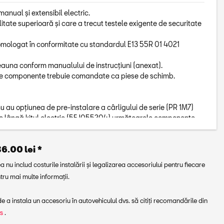
manual și extensibil electric.
itate superioară şi care a trecut testele exigente de securitate
omologat în conformitate cu standardul E13 55R 01 4021
eauna conform manualului de instrucțiuni (anexat).
ele componente trebuie comandate ca piese de schimb.
u au opțiunea de pre-instalare a cârligului de serie (PR 1M7)
s, pe lângă kitul electric (5FJ055204),următoarele componente
consultați ETKA)
3C (a se vedea ETKA pentru variantele posibile):
6.00 lei *
 N91074201
uport: 5TA959511; 5G0868345
a nu includ costurile instalării și legalizarea accesoriului pentru fiecare
ru mai multe informații.
ate
.): 14,9 kg/1080 mm x 590 mm x 195 mm
 a instala un accesoriu în autovehiculul dvs. să citiți recomandările din
u se aplică pentru TARRACO PHEV (ref. 5FJ092160A. Disponibil
vs
.
de 13 până la 7 poli, număr piesă 3R0055300