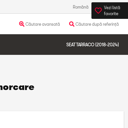
Română
România
Vezi listă
favorite
Căutare avansată
Căutare după referință
SEAT TARRACO (2018-2024)
morcare