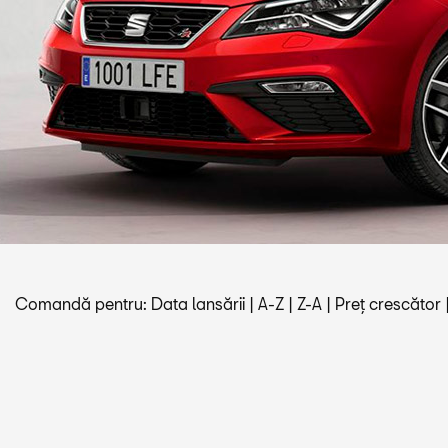
Comandă pentru:
Data lansării
|
A-Z
|
Z-A
|
Preț crescător