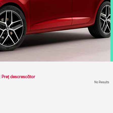
|
Preț descrescător
No Results