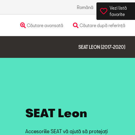
Română
România
Vezi listă
favorite
Căutare avansată
Căutare după referință
SEAT LEON (2017-2020)
SEAT Leon
Accesoriile SEAT vă ajută să protejați