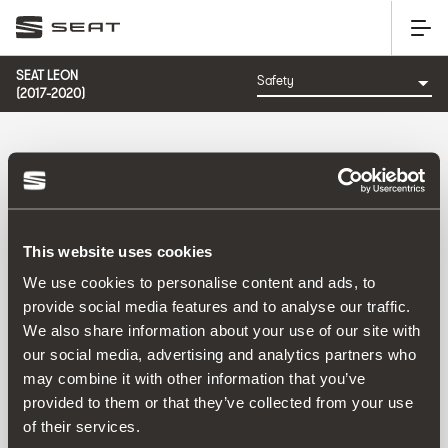
SEAT LEON
(2017-2020)
CATEGORIA: SAFETY
This website uses cookies
Comandă pentru:
We use cookies to personalise content and ads, to
Data lansării
|
A-Z
|
Z-A
|
Preț crescător
|
Preț
provide social media features and to analyse our traffic.
descrescător
We also share information about your use of our site with
No Results
our social media, advertising and analytics partners who
may combine it with other information that you’ve
provided to them or that they’ve collected from your use
of their services.