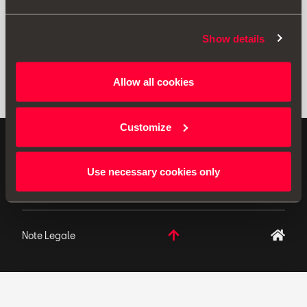
Show details
Allow all cookies
Customize
ACCESORII ORIGINALE SEAT aplică o politică de
dezvoltare continuă pentru produsele sale și își
Use necessary cookies only
rezervă dreptul de a modifica specificațiile.
Note Legale