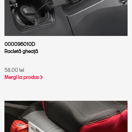
000096010D
Racletă gheață
58.00 lei
Mergi la produs