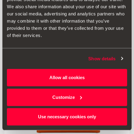
Cărucior pliabil pentru portbagaj
We also share information about your use of our site with
our social media, advertising and analytics partners who
352.00 lei
may combine it with other information that you’ve
Mergi la produs
provided to them or that they’ve collected from your use
of their services.
Show details
Allow all cookies
Customize
Use necessary cookies only