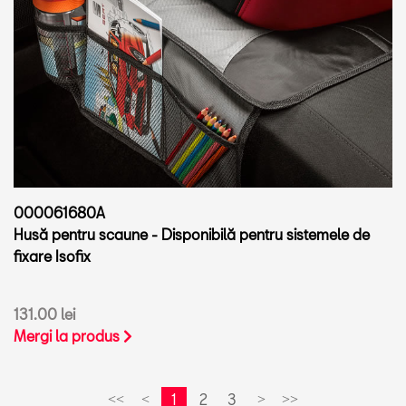
000061680A
Husă pentru scaune - Disponibilă pentru sistemele de
fixare Isofix
131.00 lei
Mergi la produs
1
2
3
<<
<
>
>>