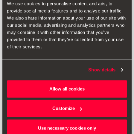
000093990CR
We use cookies to personalise content and ads, to
Kit de siguranță SEAT (1 triunghi mic + vestă + trusă
provide social media features and to analyse our traffic.
medicală de prim ajutor mare)
We also share information about your use of our site with
our social media, advertising and analytics partners who
may combine it with other information that you’ve
192.00 lei
provided to them or that they’ve collected from your use
Mergi la produs
of their services.
Show details
Allow all cookies
Customize
Use necessary cookies only