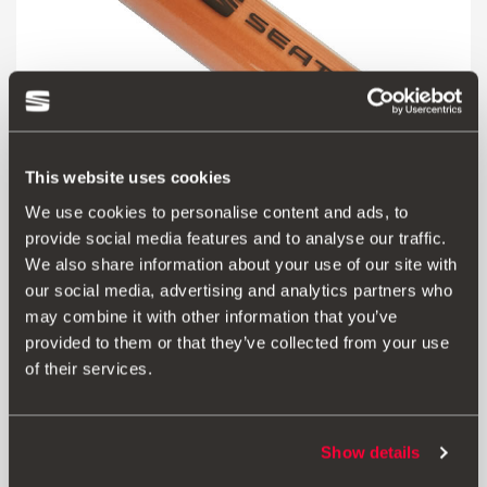
This website uses cookies
We use cookies to personalise content and ads, to
provide social media features and to analyse our traffic.
We also share information about your use of our site with
Produkt
our social media, advertising and analytics partners who
may combine it with other information that you’ve
Nieskazitelnie czysty ekran SEAT dzięki środkowi do
provided to them or that they’ve collected from your use
czyszczenia ekranów 2 w 1. W tym samym opakowaniu
of their services.
znajduje się wysokiej jakości ściereczka do czyszczenia.
Płyn do czyszczenia i ściereczka z mikrofibry pozwalają
Show details
całkowicie usunąć wszelkie zabrudzenia i odciski
palców.