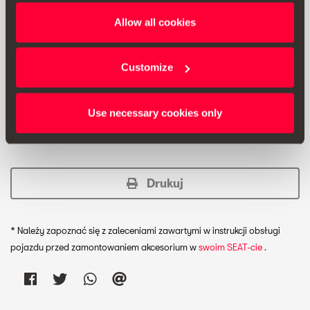
Allow all cookies
Rozpylić równomiernie środek czyszczący na ekranie,
następnie przetrzeć dołączoną ściereczką z mikrofibry,
aby oczyścić ekran.
Mocno wstrząsnąć przed użyciem.
Customize
Przenośny zestaw do wielokrotnego napełniania.
Use necessary cookies only
Drukuj
* Należy zapoznać się z zaleceniami zawartymi w instrukcji obsługi
pojazdu przed zamontowaniem akcesorium w
swoim SEAT-cie
.