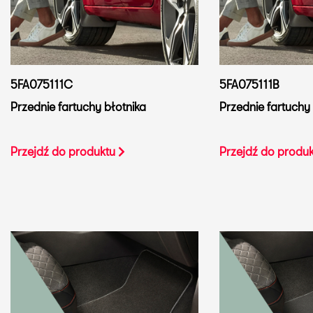
5FA075111C
5FA075111B
Przednie fartuchy błotnika
Przednie fartuchy 
Przejdź do produktu
Przejdź do produ