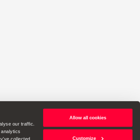
Allow all cookies
bie prawo do wprowadzania zmian w specyfikacjach.
yse our traffic.
 analytics
Customize
y’ve collected