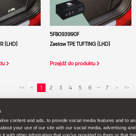
5FB093990F
FR (LHD)
Zestaw TPE TUFTING (LHD)
ktu
Przejdź do produktu
...
1
2
3
4
5
6
7
<<
<
>
>>
s
 politykę stałego doskonalenia swoich produktów, zastrzegamy so
ise content and ads, to provide social media features and to anal
about your use of our site with our social media, advertising and
t with other information that you’ve provided to them or that the