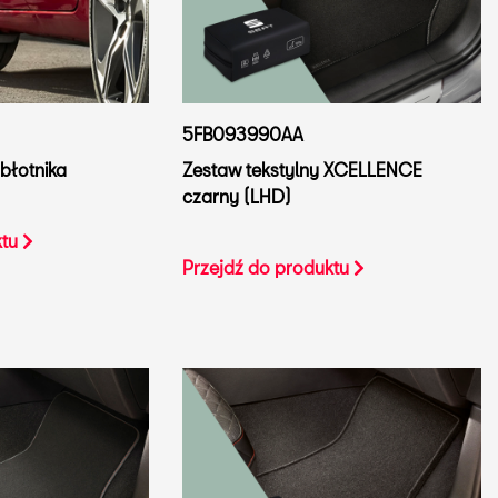
5FB093990AA
błotnika
Zestaw tekstylny XCELLENCE
czarny (LHD)
ktu
Przejdź do produktu