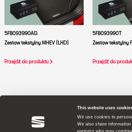
5FB093990AG
5FB093990T
Zestaw tekstylny MHEV (LHD)
Zestaw tekstylny 
Przejdź do produktu
Przejdź do produ
This website uses cookie
ORYGINALNE AKCESORIA Ponieważ firma SEAT stosuje
We use cookies to personal
We also share information 
partners who may combine i