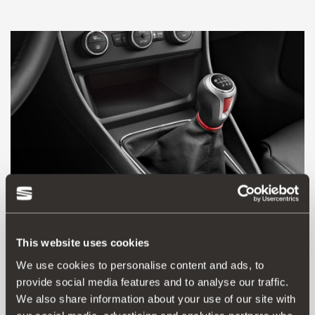
This website uses cookies
5F0064230F
We use cookies to personalise content and ads, to
Gałka dźwigni zmiany biegów Sport 5 biegów – Tornado
provide social media features and to analyse our traffic.
Red
We also share information about your use of our site with