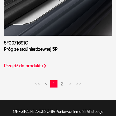
5F0071691C
Próg ze stali nierdzewnej 5P
Przejdź do produktu
1
2
<<
<
>
>>
ORYGINALNE AKCESORIA Ponieważ firma SEAT stosuje