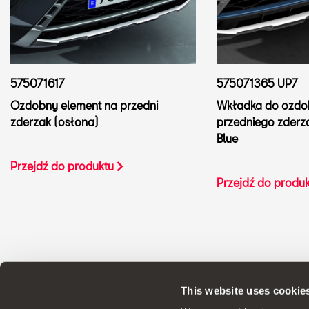
575071617
575071365 UP7
Ozdobny element na przedni
Wkładka do ozdo
zderzak (osłona)
przedniego zderza
Blue
Przejdź do produktu
Przejdź do produ
This website uses cookie