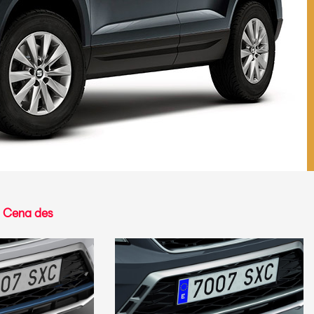
|
Cena des