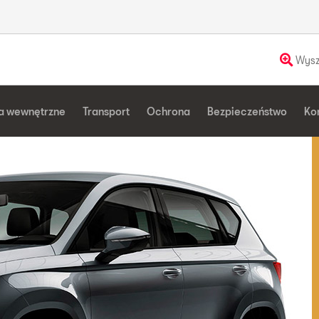
Wysz
a wewnętrzne
Transport
Ochrona
Bezpieczeństwo
Ko