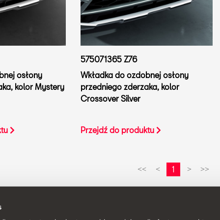
575071365 Z76
bnej osłony
Wkładka do ozdobnej osłony
ka, kolor Mystery
przedniego zderzaka, kolor
Crossover Silver
ktu
Przejdź do produktu
1
<<
<
>
>>
s