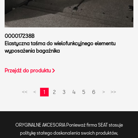
000017238B
Elastyczna taśma do wielofunkcyjnego elementu
wyposażenia bagażnika
Przejdź do produktu
1
2
3
4
5
6
<<
<
>
>>
ORYGINALNE AKCESORIA Ponieważ firma SEAT stosuje
politykę stałego doskonalenia swoich produktów,