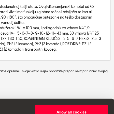
ofesionalnoj kutiji alata. Ovaj višenamjenski komplet od 42
rati. Alat ima funkciju zglobne račne i odvijača te ima tri
, 90 i 180º, što omogućuje pritezanje na teško dostupnim
-vanadij čelika.
rodužetak 1/4´´ x 100 mm, 1 prilagodnik za vrhove 1/4´´, 9
eva 1/4´´ 5- 6- 7- 8- 9- 10- 12- 11- -13 mm, 30 vrhova 1/4´´ 25
27-T30-T40, KOMBINIRANI KLJUČ: 3- 4- 5- 6- 7, HEX: 2- 2.5- 3-
ada), PH2 (2 komada), PH3 (2 komada), POZIDRIVE: PZ1 (2
3 (2 komada) i transportni kovčeg.
tne opreme u svoje vozilo uvijek pročitate preporuke iz priručnika svojeg
Allow all cookies