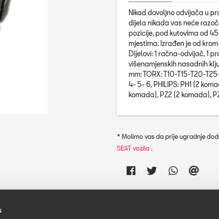
Nikad dovoljno odvijača u pr
dijela nikada vas neće razoča
pozicije, pod kutovima od 45
mjestima. Izrađen je od krom
Dijelovi: 1 račna-odvijač, 1 p
višenamjenskih nasadnih ključ
mm: TORX: T10-T15-T20-T25-T
4- 5- 6, PHILIPS: PH1 (2 kom
komada), PZ2 (2 komada), PZ
* Molimo vas da prije ugradnje doda
SEAT vozila
.
s