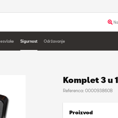
Na
resvlake
Sigurnost
Održavanje
Komplet 3 u 
Referenca: 000093860B
Proizvod