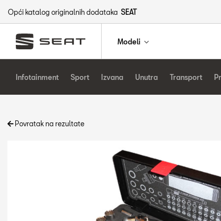
Opći katalog originalnih dodataka
SEAT
Modeli
Infotainment
Sport
Izvana
Unutra
Transport
P
Povratak na rezultate