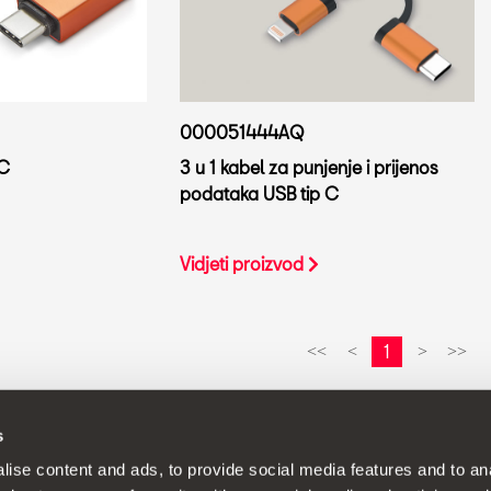
000051444AQ
 C
3 u 1 kabel za punjenje i prijenos
podataka USB tip C
Vidjeti proizvod
1
<<
<
>
>>
s
jenjuje politiku neprekidnog razvoja svojih proizvoda i pridržava pr
ise content and ads, to provide social media features and to anal