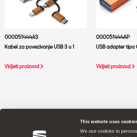
000051444AP
000051444AS
USB adapter tipa
Kabel za povezivanje USB 3 u 1
Vidjeti proizvod
Vidjeti proizvod
This website uses cookie
ORIGINALNI DODACI - SEAT prim
We use cookies to personal