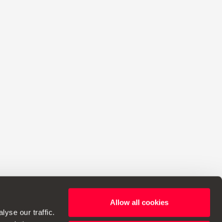
Allow all cookies
avo izmjena u specifikacijama.
yse our traffic.