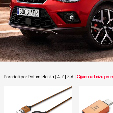
Poredati po:
Datum izlaska
|
A-Z
|
Z-A
|
Cijena od niže prem