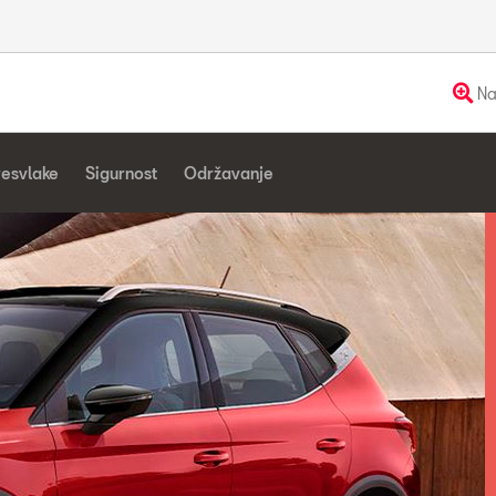
Na
resvlake
Sigurnost
Održavanje