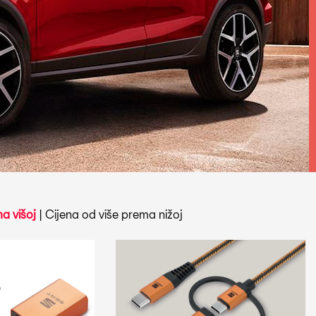
a višoj
|
Cijena od više prema nižoj