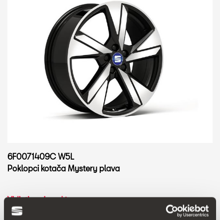
6F0071409C W5L
Poklopci kotača Mystery plava
Vidjeti proizvod