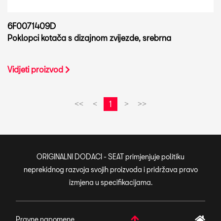
6F0071409D
Poklopci kotača s dizajnom zvijezde, srebrna
Vidjeti proizvod
1
<<
<
>
>>
ORIGINALNI DODACI - SEAT primjenjuje politiku
neprekidnog razvoja svojih proizvoda i pridržava pravo
izmjena u specifikacijama.
Pravne napomene