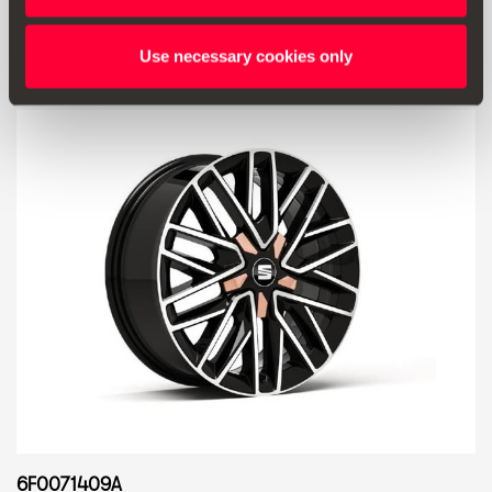
Vidjeti proizvod
Use necessary cookies only
6F0071409A