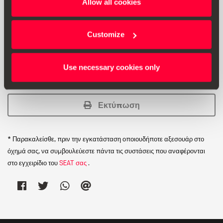
Allow all cookies
αντιολισθητικό. Με ενσωματωμένη επιγραφή Tarraco που
προσδίδει στο όχημα ιδιαίτερη εμφάνιση.
Διατίθεται μόνο σε εκδόσεις 5 καθισμάτων.
Customize
Δεν διατίθεται στην έκδοση PHEV.
Use necessary cookies only
Εκτύπωση
* Παρακαλείσθε, πριν την εγκατάσταση οποιουδήποτε αξεσουάρ στο
όχημά σας, να συμβουλεύεστε πάντα τις συστάσεις που αναφέρονται
στο εγχειρίδιο του
SEAT σας
.